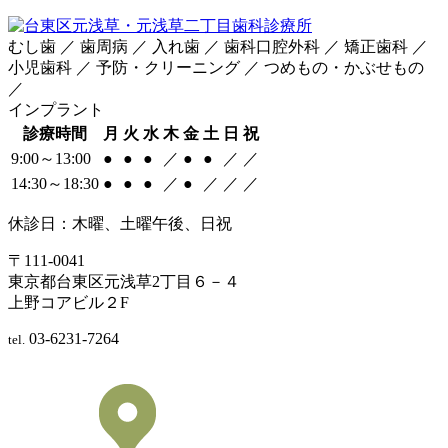
むし歯 ／ 歯周病 ／ 入れ歯 ／ 歯科口腔外科 ／ 矯正歯科 ／
小児歯科 ／ 予防・クリーニング ／ つめもの・かぶせもの
／
インプラント
診療時間
月
火
水
木
金
土
日
祝
9:00～13:00
●
●
●
／
●
●
／
／
14:30～18:30
●
●
●
／
●
／
／
／
休診日：木曜、土曜午後、日祝
〒111-0041
東京都台東区元浅草2丁目６－４
上野コアビル２F
03-6231-7264
tel.