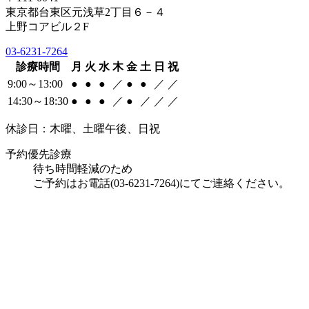
東京都台東区元浅草2丁目６－４
上野コアビル２F
03-6231-7264
診療時間
月
火
水
木
金
土
日
祝
9:00～13:00
●
●
●
／
●
●
／
／
14:30～18:30
●
●
●
／
●
／
／
／
休診日：木曜、土曜午後、日祝
予約優先診療
待ち時間軽減のため
ご予約はお電話(03-6231-7264)にてご連絡ください。