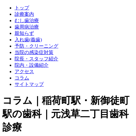
トップ
診療案内
むし歯治療
歯周病治療
親知らず
入れ歯(義歯)
予防・クリーニング
当院の感染症対策
院長・スタッフ紹介
院内・設備紹介
アクセス
コラム
サイトマップ
コラム｜稲荷町駅・新御徒町
駅の歯科｜元浅草二丁目歯科
診療