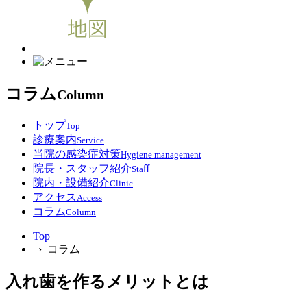
コラム
Column
トップ
Top
診療案内
Service
当院の感染症対策
Hygiene management
院長・スタッフ紹介
Staﬀ
院内・設備紹介
Clinic
アクセス
Access
コラム
Column
Top
› コラム
入れ歯を作るメリットとは