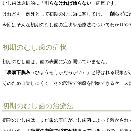
むし歯は原則的に「
削らなければ治らない
」病気です。
けれども、例外として初期のむし歯に関しては、「
削らずに
今回はそんな初期のむし歯の症状や治療法についてわかりや
初期のむし歯の症状
初期のむし歯は、歯の表面に穴が開いていません。
「
表層下脱灰
（ひょうそうかだっかい）」と呼ばれる現象が
そのため自覚しにくく、その段階で治療を開始できるケース
初期のむし歯の治療法
初期のむし歯は、まだ歯の表面がむし歯菌によって溶かされ
とはいえ、「
歯質の内部で脱灰が始まっている
」ので、放置