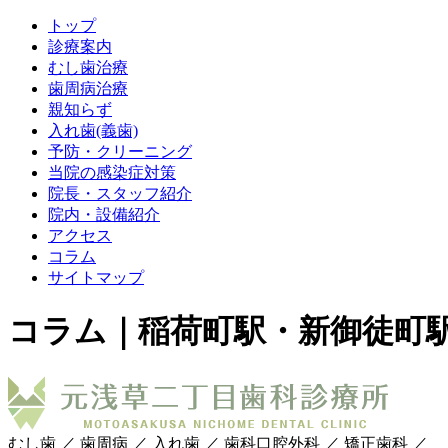
トップ
診療案内
むし歯治療
歯周病治療
親知らず
入れ歯(義歯)
予防・クリーニング
当院の感染症対策
院長・スタッフ紹介
院内・設備紹介
アクセス
コラム
サイトマップ
コラム｜稲荷町駅・新御徒町
むし歯 ／ 歯周病 ／ 入れ歯 ／ 歯科口腔外科 ／ 矯正歯科 ／