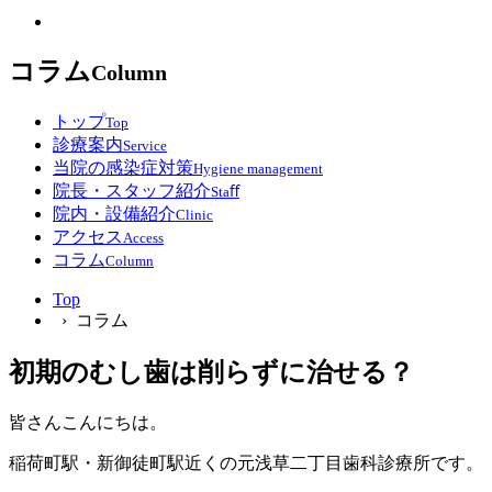
コラム
Column
トップ
Top
診療案内
Service
当院の感染症対策
Hygiene management
院長・スタッフ紹介
Staﬀ
院内・設備紹介
Clinic
アクセス
Access
コラム
Column
Top
› コラム
初期のむし歯は削らずに治せる？
皆さんこんにちは。
稲荷町駅・新御徒町駅近くの元浅草二丁目歯科診療所です。