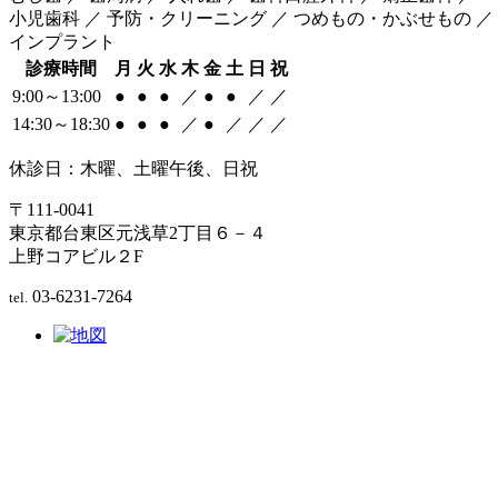
小児歯科 ／ 予防・クリーニング ／ つめもの・かぶせもの ／
インプラント
診療時間
月
火
水
木
金
土
日
祝
9:00～13:00
●
●
●
／
●
●
／
／
14:30～18:30
●
●
●
／
●
／
／
／
休診日：木曜、土曜午後、日祝
〒111-0041
東京都台東区元浅草2丁目６－４
上野コアビル２F
03-6231-7264
tel.