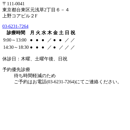
〒111-0041
東京都台東区元浅草2丁目６－４
上野コアビル２F
03-6231-7264
診療時間
月
火
水
木
金
土
日
祝
9:00～13:00
●
●
●
／
●
●
／
／
14:30～18:30
●
●
●
／
●
／
／
／
休診日：木曜、土曜午後、日祝
予約優先診療
待ち時間軽減のため
ご予約はお電話(03-6231-7264)にてご連絡ください。