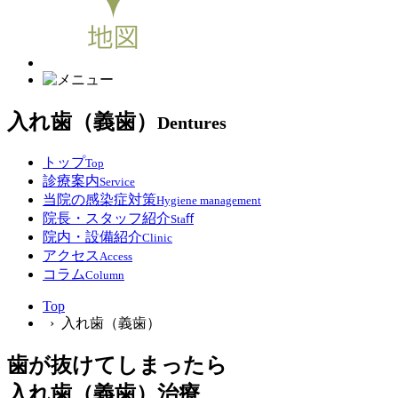
入れ歯（義歯）
Dentures
トップ
Top
診療案内
Service
当院の感染症対策
Hygiene management
院長・スタッフ紹介
Staﬀ
院内・設備紹介
Clinic
アクセス
Access
コラム
Column
Top
› 入れ歯（義歯）
歯が抜けてしまったら
入れ歯（義歯）治療