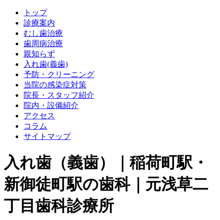
トップ
診療案内
むし歯治療
歯周病治療
親知らず
入れ歯(義歯)
予防・クリーニング
当院の感染症対策
院長・スタッフ紹介
院内・設備紹介
アクセス
コラム
サイトマップ
入れ歯（義歯）｜稲荷町駅・
新御徒町駅の歯科｜元浅草二
丁目歯科診療所