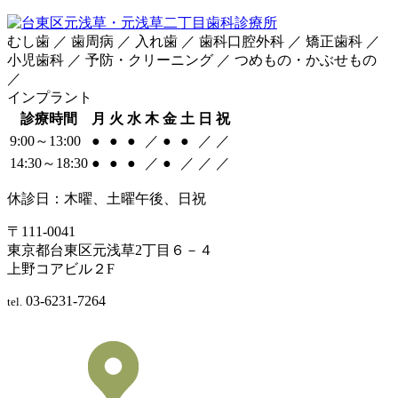
むし歯 ／ 歯周病 ／ 入れ歯 ／ 歯科口腔外科 ／ 矯正歯科 ／
小児歯科 ／ 予防・クリーニング ／ つめもの・かぶせもの
／
インプラント
診療時間
月
火
水
木
金
土
日
祝
9:00～13:00
●
●
●
／
●
●
／
／
14:30～18:30
●
●
●
／
●
／
／
／
休診日：木曜、土曜午後、日祝
〒111-0041
東京都台東区元浅草2丁目６－４
上野コアビル２F
03-6231-7264
tel.