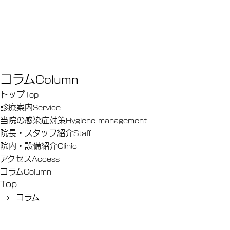
コラム
Column
トップ
Top
診療案内
Service
当院の感染症対策
Hygiene management
院長・スタッフ紹介
Staﬀ
院内・設備紹介
Clinic
アクセス
Access
コラム
Column
Top
› コラム