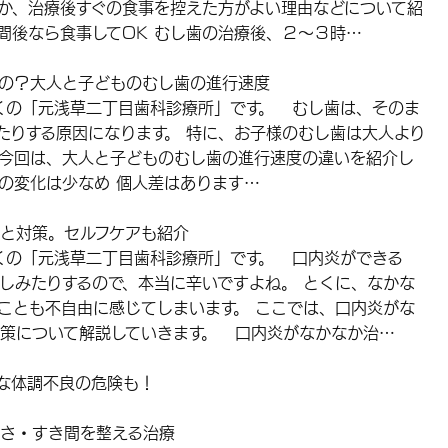
か、治療後すぐの食事を控えた方がよい理由などについて紹
間後なら食事してOK むし歯の治療後、２～３時…
の？大人と子どものむし歯の進行速度
くの「元浅草二丁目歯科診療所」です。 むし歯は、そのま
たりする原因になります。 特に、お子様のむし歯は大人より
今回は、大人と子どものむし歯の進行速度の違いを紹介し
の変化は少なめ 個人差はあります…
と対策。セルフケアも紹介
くの「元浅草二丁目歯科診療所」です。 口内炎ができる
しみたりするので、本当に辛いですよね。 とくに、なかな
ことも不自由に感じてしまいます。 ここでは、口内炎がな
策について解説していきます。 口内炎がなかなか治…
な体調不良の危険も！
さ・すき間を整える治療