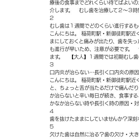
療後の食事までどれくらい待てばよいの
介します。 むし歯を治療して２～３時
2
むし歯は１週間でどのくらい進行するも
こんにちは。 稲荷町駅・新御徒町駅近
まにしておくと痛みが出たり、歯を失っ
も進行が早いため、注意が必要です。 
ます。 【大人】１週間では初期むし歯
3
口内炎が治らない…長引く口内炎の原因
こんにちは。 稲荷町駅・新御徒町駅近
と、ちょっと舌が当たるだけで痛んだり
か治らないと辛い毎日が続き、食事する
かなか治らない時や長引く時の原因・対
4
歯を抜けたままにしていませんか？深刻
5
欠けた歯は自然に治る？歯の欠け・大き