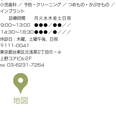
小児歯科 ／ 予防・クリーニング ／ つめもの・かぶせもの ／
インプラント
診療時間
月
火
水
木
金
土
日
祝
9:00～13:00
●
●
●
／
●
●
／
／
14:30～18:30
●
●
●
／
●
／
／
／
休診日：木曜、土曜午後、日祝
〒111-0041
東京都台東区元浅草2丁目６－４
上野コアビル２F
03-6231-7264
tel.