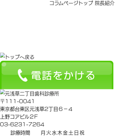
コラムページトップ
院長紹介
〒111-0041
東京都台東区元浅草2丁目６－４
上野コアビル２F
03-6231-7264
診療時間
月
火
水
木
金
土
日
祝